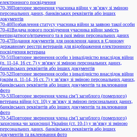
електронного посвідчення
70-39
Повторне звернення учасника війни у зв’язку зі зміною
персональних даних, банківських реквізитів або інших
документів
70-40
Позбавлення статусу учасника війни за заявою такої особи
70-41
Видача нового посвідчення учасника війни замість
непридатного/втраченого та в разі зміни персональних даних
70-47
Подання документів для оновлення даних в Єдиному
державному реєстрі ветеранів для відображення електронного
посвідчення ветерана
70-51
Повторне звернення особи з інвалідністю внаслідок війни
(п. 11-14, 16 ст. 7) у зв'язку зі зміною персональних даних,
банківських реквізитів або інших документів
70-52
Повторне звернення особи з інвалідністю внаслідок війни
(окрім п. 11-14, 16 ст. 7) у зв’язку зі зміною персональних даних,
банківських реквізитів або інших документів та вклеювання
фото
70-53
Повторне звернення члена сім’ї загиблого (померлого)
ветерана війни (ст. 10) у зв’язку зі зміною персональних даних,
банківських реквізитів або інших документів та вклеювання
фото
70-54
Повторне звернення члена сім’ї загиблого (померлого)
захисника чи захисниці України (ст. 10-1) у зв’язку зі зміною
персональних даних, банківських реквізитів або інших
документів та вклеювання фото