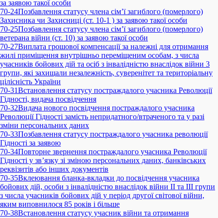
за заявою такої особи
70-24
Позбавлення статусу члена сім’ї загиблого (померлого)
Захисника чи Захисниці (ст. 10-1 ) за заявою такої особи
70-25
Позбавлення статусу члена сім’ї загиблого (померлого)
ветерана війни (ст. 10) за заявою такої особи
70-27
Виплата грошової компенсації за належні для отримання
жилі приміщення внутрішньо переміщеним особам, з числа
учасників бойових дій та осіб з інвалідністю внаслідок війни 3
групи, які захищали незалежність, суверенітет та територіальну
цілісність України
70-31
Встановлення статусу постраждалого учасника Революції
Гідності, видача посвідчення
70-32
Видача нового посвідчення постраждалого учасника
Революції Гідності замість непридатного/втраченого та у разі
зміни персональних даних
70-33
Позбавлення статусу постраждалого учасника революції
Гідності за заявою
70-34
Повторне звернення постраждалого учасника Революції
Гідності у зв’язку зі зміною персональних даних, банківських
реквізитів або інших документів
70-35
Вклеювання бланка-вкладки до посвідчення учасника
бойових дій, особи з інвалідністю внаслідок війни ІІ та ІІІ групи
з числа учасників бойових дій у період другої світової війни,
яким виповнилося 85 років і більше
70-38
Встановлення статусу учасник війни та отримання