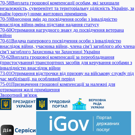
70-58
Виплата грошової компенсації особам, які захищали
незалежність, суверенітет та територіальну цілісність України, за
найм (оренду) ними житлових приміщень
70-59
Внесення змін до посвідчення особи з інвалідністю
внаслідок війни-зміна підстави надання статусу
70-60
Отримання нагрудного знаку до посвідчення ветерана
війни
70-61
Видача паперового посвідчення особи з інвалідністю
внаслідок війни, учасника війни, члена сім’ї загиблого або члена
сім’ї загиблого Захисника чи Захисниці України
70-62
Виплата грошової компенсації за переобладнання
(пристосування) транспортних засобів для керування особами з
інвалідністю внаслідок війни
73-01
Отримання відстрочки від призову на військову службу під
час мобілізації, на особливий період
75-01
Призначення грошової компенсації за належні для
отримання жилі приміщення
Зворотний зв'язок