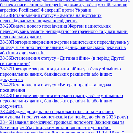
безпеки населення та інтересів держави у зв’язку з військовою
агресією Російської Федерації проти України
38-28
Встановлення статусу «Жертва нацистських
переслідувань» та видача посвідчення
38-29
Видача нового посвідчення Жертви нацистських
переслідувань замість непридатного/втраченого та у разі зміни
персональних даних
38-30
Повторне звернення жертви нацистських переслідувань у
зв’язку зі зміною персональних даних, банківських реквізитів
або інших документів
38-36
Встановлення статусу «Дитина війни» (в період Другої
світової війни)
38-37
Повторне звернення дитини війни у зв’язку зі зміною
персональних даних, банківських реквізитів або інших
документів
38-42
Встановлення статусу «Ветеран праці» та видача
посвідчення
38-43
Повторне звернення ветерана праці у зв’язку зі зміною
персональних даних, банківських реквізитів або інших
документів
38-44
Видача довідок про нараховані пільги на житлово-
комунальні послуги-монетизація (за період до січня 2023 року)
38-45
Надання щомісячної грошової допомоги Захисникам та
Захисницям України, яким встановлено статус особи з
інвалідністю внаслідок війни, відповідно до п. 11-14, 16 ст. 7