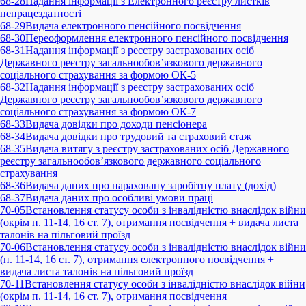
68-28
Надання інформації з Електронного реєстру листків
непрацездатності
68-29
Видача електронного пенсійного посвідчення
68-30
Переоформлення електронного пенсійного посвідчення
68-31
Надання інформації з реєстру застрахованих осіб
Державного реєстру загальнообов’язкового державного
соціального страхування за формою ОК-5
68-32
Надання інформації з реєстру застрахованих осіб
Державного реєстру загальнообов’язкового державного
соціального страхування за формою ОК-7
68-33
Видача довідки про доходи пенсіонера
68-34
Видача довідки про трудовий та страховий стаж
68-35
Видача витягу з реєстру застрахованих осіб Державного
реєстру загальнообов’язкового державного соціального
страхування
68-36
Видача даних про нараховану заробітну плату (дохід)
68-37
Видача даних про особливі умови праці
70-05
Встановлення статусу особи з інвалідністю внаслідок війни
(окрім п. 11-14, 16 ст. 7), отримання посвідчення + видача листа
талонів на пільговий проїзд
70-06
Встановлення статусу особи з інвалідністю внаслідок війни
(п. 11-14, 16 ст. 7), отримання електронного посвідчення +
видача листа талонів на пільговий проїзд
70-11
Встановлення статусу особи з інвалідністю внаслідок війни
(окрім п. 11-14, 16 ст. 7), отримання посвідчення