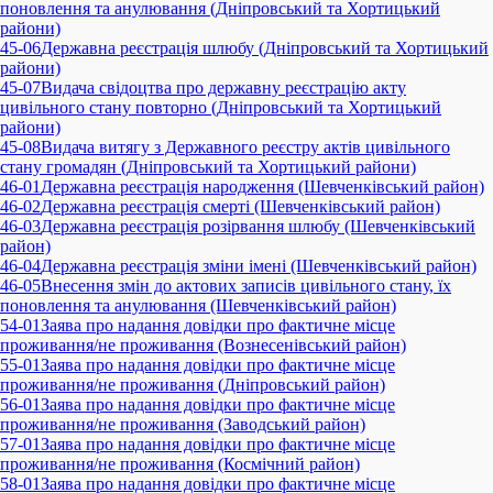
поновлення та анулювання (Дніпровський та Хортицький
райони)
45-06
Державна реєстрація шлюбу (Дніпровський та Хортицький
райони)
45-07
Видача свідоцтва про державну реєстрацію акту
цивільного стану повторно (Дніпровський та Хортицький
райони)
45-08
Видача витягу з Державного реєстру актів цивільного
стану громадян (Дніпровський та Хортицький райони)
46-01
Державна реєстрація народження (Шевченківський район)
46-02
Державна реєстрація смерті (Шевченківський район)
46-03
Державна реєстрація розірвання шлюбу (Шевченківський
район)
46-04
Державна реєстрація зміни імені (Шевченківський район)
46-05
Внесення змін до актових записів цивільного стану, їх
поновлення та анулювання (Шевченківський район)
54-01
Заява про надання довідки про фактичне місце
проживання/не проживання (Вознесенівський район)
55-01
Заява про надання довідки про фактичне місце
проживання/не проживання (Дніпровський район)
56-01
Заява про надання довідки про фактичне місце
проживання/не проживання (Заводський район)
57-01
Заява про надання довідки про фактичне місце
проживання/не проживання (Космічний район)
58-01
Заява про надання довідки про фактичне місце