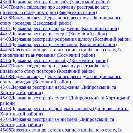
43-06
Державна реєстрація шлюбу (Заводський район)
43-07
Видача свідоцтва про державну реєстрацію акту
цивільного стану повторно (Заводський район)
43-08
Видача витягу з Державного реєстру актів цивільного
стану громадян (Заводський район)
44-01
Державна реєстрація народження (Коcмічний район)
44-02
Державна реєстрація смерті (Коcмічний район)
44-03
Державна реєстрація розірвання шлюбу (Коcмічний район)
44-04
Державна реєстрація зміни імені (Коcмічний район)
44-05
Внесення змін до актових записів цивільного стану, їх
поновлення та анулювання (Коcмічний район)
44-06
Державна реєстрація шлюбу (Космічний район)
44-07
Видача свідоцтва про державну реєстрацію акту
цивільного стану повторно (Космічний район)
44-08
Видача витягу з Державного реєстру актів цивільного
стану громадян (Космічний район)
45-01
Державна реєстрація народження (Дніпровський та
Хортицький райони)
45-02
Державна реєстрація смерті (Дніпровський та Хортицький
райони)
45-03
Державна реєстрація розірвання шлюбу (Дніпровський та
Хортицький райони)
45-04
Державна реєстрація зміни імені (Дніпровський та
Хортицький райони)
45-05
Внесення змін до актових записів цивільного стану, їх