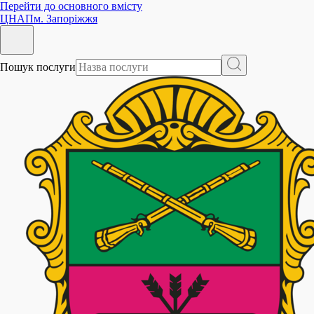
Перейти до основного вмісту
ЦНАП
м. Запоріжжя
Пошук послуги