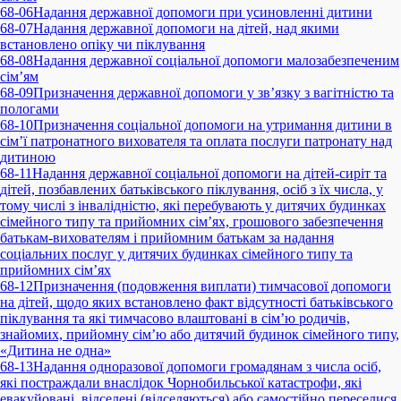
68-06
Надання державної допомоги при усиновленні дитини
68-07
Надання державної допомоги на дітей, над якими
встановлено опіку чи піклування
68-08
Надання державної соціальної допомоги малозабезпеченим
сім’ям
68-09
Призначення державної допомоги у зв’язку з вагітністю та
пологами
68-10
Призначення соціальної допомоги на утримання дитини в
сім’ї патронатного вихователя та оплата послуги патронату над
дитиною
68-11
Надання державної соціальної допомоги на дітей-сиріт та
дітей, позбавлених батьківського піклування, осіб з їх числа, у
тому числі з інвалідністю, які перебувають у дитячих будинках
сімейного типу та прийомних сім’ях, грошового забезпечення
батькам-вихователям і прийомним батькам за надання
соціальних послуг у дитячих будинках сімейного типу та
прийомних сім’ях
68-12
Призначення (подовження виплати) тимчасової допомоги
на дітей, щодо яких встановлено факт відсутності батьківського
піклування та які тимчасово влаштовані в сім’ю родичів,
знайомих, прийомну сім’ю або дитячий будинок сімейного типу,
«Дитина не одна»
68-13
Надання одноразової допомоги громадянам з числа осіб,
які постраждали внаслідок Чорнобильської катастрофи, які
евакуйовані, відселені (відселяються) або самостійно переселися