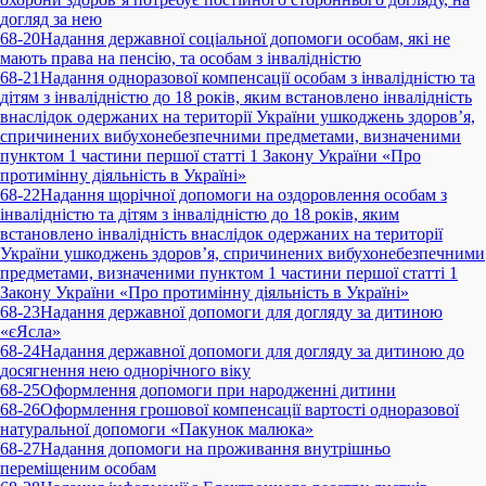
догляд за нею
68-20
Надання державної соціальної допомоги особам, які не
мають права на пенсію, та особам з інвалідністю
68-21
Надання одноразової компенсації особам з інвалідністю та
дітям з інвалідністю до 18 років, яким встановлено інвалідність
внаслідок одержаних на території України ушкоджень здоров’я,
спричинених вибухонебезпечними предметами, визначеними
пунктом 1 частини першої статті 1 Закону України «Про
протимінну діяльність в Україні»
68-22
Надання щорічної допомоги на оздоровлення особам з
інвалідністю та дітям з інвалідністю до 18 років, яким
встановлено інвалідність внаслідок одержаних на території
України ушкоджень здоров’я, спричинених вибухонебезпечними
предметами, визначеними пунктом 1 частини першої статті 1
Закону України «Про протимінну діяльність в Україні»
68-23
Надання державної допомоги для догляду за дитиною
«єЯсла»
68-24
Надання державної допомоги для догляду за дитиною до
досягнення нею однорічного віку
68-25
Оформлення допомоги при народженні дитини
68-26
Оформлення грошової компенсації вартості одноразової
натуральної допомоги «Пакунок малюка»
68-27
Надання допомоги на проживання внутрішньо
переміщеним особам