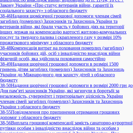
Закону України «Про статус ветеранів війни, гарантії їх
соціального захисту» з обласного бюджету
38-46
Надання щомісячної грошової допомоги членам сімей
загиблих (померлих) Захисників та Захисниць України та
ветеранів війни, які брали участь у бойових діях на території
інших держав на компенсацію вартості житлово-комунальних
послуг та твердого палива і скрапленого газу у розмірі 10%
прожиткового мінімуму з обласного бюджету
38-48
Компенсація витрат на поховання померлих (загиблих)
учасників бойових дій, осіб з інвалідністю внаслідок війни
фізичній особі, яка здійснила поховання самостійно
38-49
Надання щорічної грошової допомоги в розмірі 1500
гривень дітям загиблих (померлих) Захисників та Захисниць
України до Міжнародного дня захисту дітей з обласного
бюджету
38-50
Надання щорічної грошової допомоги в розмірі 2000 грн до
Дня пам’яті захисників України, які загинули в боротьбі за
незалежність, суверенітет і територіальну цілісність України
членам сімей загиблих (померлих) Захисників та Захисниць
України з обласного бюджету
38-55
Повідомлення про припинення отримання грошових
допомог з обласного бюджету
38-56
Виплата грошової компенсації замість санаторно-курортної
путівки особам з інвалідністю внаслідок війни та особам з