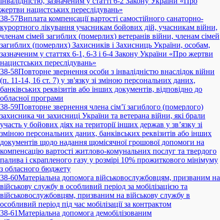
інвалідністю, зазначеним у статті 6-2 Закону України «Про
жертви нацистських переслідувань»
38-57
Виплата компенсації вартості самостійного санаторно-
курортного лікування учасникам бойових дій, учасникам війни,
членам сімей загиблих (померлих) ветеранів війни, членам сімей
загиблих (померлих) Захисників і Захисниць України, особам,
зазначеним у статтях 6-1, 6-3 і 6-4 Закону України «Про жертви
нацистських переслідувань»
38-58
Повторне звернення особи з інвалідністю внаслідок війни
(п. 11-14, 16 ст. 7) у зв'язку зі зміною персональних даних,
банківських реквізитів або інших документів, відповідно до
обласної програми
38-59
Повторне звернення члена сім’ї загиблого (померлого)
захисника чи захисниці України та ветерана війни, які брали
участь у бойових діях на території інших держав у зв’язку зі
зміною персональних даних, банківських реквізитів або інших
документів щодо надання щомісячної грошової допомоги на
компенсацію вартості житлово-комунальних послуг та твердого
палива і скрапленого газу у розмірі 10% прожиткового мінімуму
з обласного бюджету
38-60
Матеріальна допомога військовослужбовцям, призваним на
військову службу в особливий період за мобілізацією та
військовослужбовцям, призваним на військову службу в
особливий період під час мобілізації за контрактом
38-61
Матеріальна допомога демобілізованим