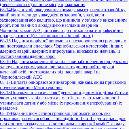
(переселяються) на нове місце проживання
68-14
Надання відшкодування громадянам втраченого заробітку,
який вони мали до ушкодження здоров’я, уразі, коли
захворювання або каліцтво, що виникли у зв’язку з виконанням
робіт, пов’язаних з ліквідацією наслідків аварії на
Чорнобильській АЕС, призвели до стійкої втрати професійної
працездатності (без встановлення інвалідності)
68-15
Надання щорічної допомоги на оздоровлення громадянам,
які постраждали внаслідок Чорнобильської катастрофи, інших
ядерних аварій, ядерних випробувань, військових навчань, із
застосуванням ядерної зброї
68-16
Надання компенсації за пільгове забезпечення продуктами
харчування громадянам, що належать до першої та другої
категорії осіб, постраждалих від наслідків аварії на
Чорнобильській АЕС
68-17
Виплата одноразової винагороди жінкам, яким присвоєно
почесне звання «Мати-героїня»
68-18
Призначення тимчасової державної допомоги дітям, батьки
яких ухиляються від сплати аліментів, не мають можливості
утримувати дитину або місце їх проживання (перебування) їх
невідоме
68-19
Надання щомісячної грошової допомоги особі, яка
проживає разом з особою з інвалідністю I чи II групи внаслідок
психічного розладу, яка за висновком лікарської комісії закладу
охорони здоров’я потребує постійного стороннього догляду, на