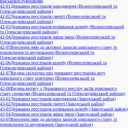
військовослужбовцям
42-01
Державна реєстрація народження (Вознесенівський та
Олександрівський райони)
42-02
Державна реєстрація смерті (Вознесенівський та
Олександрівський райони)
42-03
Державна реєстрація розірвання шлюбу (Вознесенівський
та Олександрівський райони)
42-04
Державна реєстрація зміни імені (Вознесенівський та
Олександрівський райони)
42-05
Внесення змін до актових записів цивільного стану, їх
поновлення та анулювання (Вознесенівський та
Олександрівський райони)
42-06
Державна реєстрація шлюбу (Вознесенівський та
Олександрівський райони)
42-07
Видача свідоцтва про державну реєстрацію акту
цивільного стану повторно (Вознесенівський та
Олександрівський райони)
42-08
Видача витягу з Державного реєстру актів цивільного
стану громадян (Вознесенівський та Олександрівський райони)
43-01
Державна реєстрація народження (Заводський район)
43-02
Державна реєстрація смерті (Заводський район)
43-03
Державна реєстрація розірвання шлюбу (Заводський район)
43-04
Державна реєстрація зміни імені (Заводський район)
43-05
Внесення змін до актових записів цивільного стану, їх
поновлення та анулювання (Заводський район)