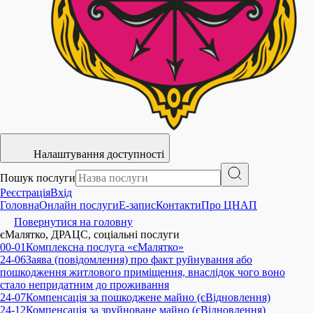
Налаштування доступності
Пошук послуги
Реєстрація
Вхід
Головна
Онлайн послуги
E-запис
Контакти
Про ЦНАП
Повернутися на головну
єМалятко, ДРАЦC, соціальні послуги
00-01
Комплексна послуга «єМалятко»
24-06
Заява (повідомлення) про факт руйнування або
пошкодження житлового приміщення, внаслідок чого воно
стало непридатним до проживання
24-07
Компенсація за пошкоджене майно (єВідновлення)
24-12
Компенсація за зруйноване майно (єВідновлення)