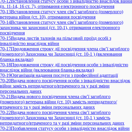
70-12
Встановлення статусу особи з інвалідністю внаслідок війни
(п. 11-14, 16 ст. 7), отримання електронного посвідчення
70-13
Встановлення статусу член сім’ї загиблого (померлого)
ветерана війни (ст. 10), отримання посвідчення
70-14
Встановлення статусу член сім’ї загиблого (померлого)
захисника чи захисниці (ст. 10-1), отримання електронного
посвідчення
70-15
Видача листів талонів на пільговий проїзд особі з
інвалідністю внаслідок війни
70-17
Продовження строку дії посвідчення члена сім’ї загиблого
(померлого) Захисника чи Захисниці (ст. 10-1 ) (вклеювання
бланка-вкладки)
70-18
Продовження строку дії посвідчення особи з інвалідністю
внаслідок війни (вклеювання бланка-вкладки)
70-19
Організація надання послуги з професійної адаптації
70-20
Видача нового посвідчення особи з інвалідністю внаслідок
війни замість непридатного/втраченого та у разі зміни
персональних даних
70-21
Видача нового посвідчення члена сім’ї загиблого
(померлого) ветерана війни (ст. 10) замість непридатного/
втраченого та у разі зміни персональних даних
70-22
Видача нового посвідчення члена сім’ї загиблого
(померлого) Захисника чи Захисниці (ст. 10-1 ) замість
непридатного/втраченого та у разі зміни персональних даних
70-23
Позбавлення статусу особи з інвалідністю внаслідок війни