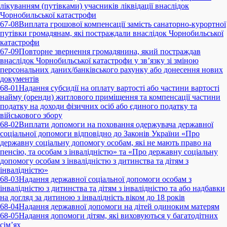
лікуванням (путівками) учасників ліквідації внаслідок
Чорнобильської катастрофи
67-08
Виплата грошової компенсації замість санаторно-курортної
путівки громадянам, які постраждали внаслідок Чорнобильської
катастрофи
67-09
Повторне звернення громадянина, який постраждав
внаслідок Чорнобильської катастрофи у зв’язку зі зміною
персональних даних/банківського рахунку або донесення нових
документів
68-01
Надання субсидії на оплату вартості або частини вартості
найму (оренди) житлового приміщення та компенсації частини
податку на доходи фізичних осіб або єдиного податку та
військового збору
68-02
Виплати допомоги на поховання одержувача державної
соціальної допомоги відповідно до Законів України «Про
державну соціальну допомогу особам, які не мають право на
пенсію, та особам з інвалідністю» та «Про державну соціальну
допомогу особам з інвалідністю з дитинства та дітям з
інвалідністю»
68-03
Надання державної соціальної допомоги особам з
інвалідністю з дитинства та дітям з інвалідністю та або надбавки
на догляд за дитиною з інвалідність віком до 18 років
68-04
Надання державної допомоги на дітей одиноким матерям
68-05
Надання допомоги дітям, які виховуються у багатодітних
сім’ях