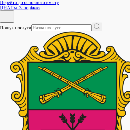
Перейти до основного вмісту
ЦНАП
м. Запоріжжя
Пошук послуги