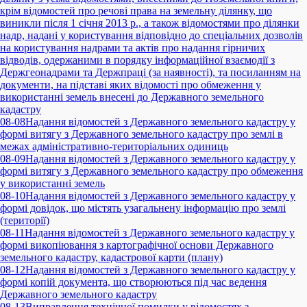
крім відомостей про речові права на земельну ділянку, що
виникли після 1 січня 2013 р., а також відомостями про ділянки
надр, надані у користування відповідно до спеціальних дозволів
на користування надрами та актів про надання гірничих
відводів, одержаними в порядку інформаційної взаємодії з
Держгеонадрами та Держпраці (за наявності), та посиланням на
документи, на підставі яких відомості про обмеження у
використанні земель внесені до Державного земельного
кадастру
08-08
Надання відомостей з Державного земельного кадастру у
формі витягу з Державного земельного кадастру про землі в
межах адміністративно-територіальних одиниць
08-09
Надання відомостей з Державного земельного кадастру у
формі витягу з Державного земельного кадастру про обмеження
у використанні земель
08-10
Надання відомостей з Державного земельного кадастру у
формі довідок, що містять узагальнену інформацію про землі
(території)
08-11
Надання відомостей з Державного земельного кадастру у
формі викопіювання з картографічної основи Державного
земельного кадастру, кадастрової карти (плану)
08-12
Надання відомостей з Державного земельного кадастру у
формі копій документа, що створюються під час ведення
Державного земельного кадастру
08-13
Виправлення технічної помилки у відомостях з