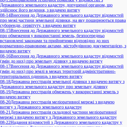
Державного земельного кадастру, допущеної органом, що
здійснює його ведення, з видачею витягу
08-14
Внесення до Державного земельного кадастру відомостей
про межі частини земельної ділянки, на яку поширюються права
суборенди, сервітуту, з видачею витягу
08-15
Внесення до Державного земельного кадастру відомостей
про обмеження у використанні земель, безпосередньо
встановлені законами та прийнятими відповідно до них
нормативно-правовими актами, містобудівною документацією, з
видачею витягу
08-16
Внесення до Державного земельного кадастру відомостей
(змін до них) про земельну ділянку з видачею витягу
08-17
Внесення до Державного земельного кадастру відомостей
(змін до них) про землі в межах територій адміністративно-
територіальних одиниць з видачею витягу
08-18
Державна реєстрація земельної ділянки з видачею витягу з
Державного земельного кадастру про земельну ділянку
08-19
Державна реєстрація обмежень у використанні земель з
видачею витягу
08-20
Державна реєстрація меліоративної мережі з видачею
витягу з Державного земельного кадастру
08-21
Державна реєстрація складової частини меліоративної
мережі з видачею витягу з Державного земельного кадастру
08-22
Надання відомостей з Державного земельного кадастру у