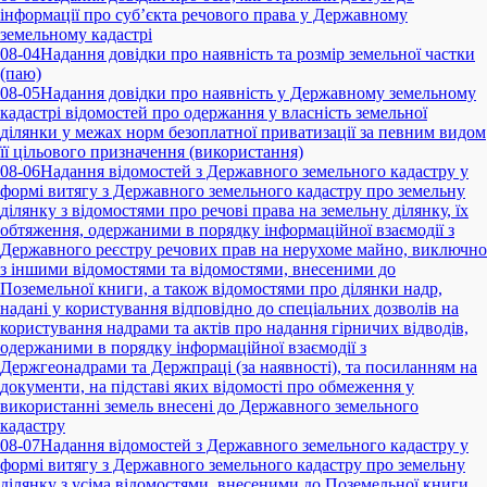
інформації про суб’єкта речового права у Державному
земельному кадастрі
08-04
Надання довідки про наявність та розмір земельної частки
(паю)
08-05
Надання довідки про наявність у Державному земельному
кадастрі відомостей про одержання у власність земельної
ділянки у межах норм безоплатної приватизації за певним видом
її цільового призначення (використання)
08-06
Надання відомостей з Державного земельного кадастру у
формі витягу з Державного земельного кадастру про земельну
ділянку з відомостями про речові права на земельну ділянку, їх
обтяження, одержаними в порядку інформаційної взаємодії з
Державного реєстру речових прав на нерухоме майно, виключно
з іншими відомостями та відомостями, внесеними до
Поземельної книги, а також відомостями про ділянки надр,
надані у користування відповідно до спеціальних дозволів на
користування надрами та актів про надання гірничих відводів,
одержаними в порядку інформаційної взаємодії з
Держгеонадрами та Держпраці (за наявності), та посиланням на
документи, на підставі яких відомості про обмеження у
використанні земель внесені до Державного земельного
кадастру
08-07
Надання відомостей з Державного земельного кадастру у
формі витягу з Державного земельного кадастру про земельну
ділянку з усіма відомостями, внесеними до Поземельної книги,