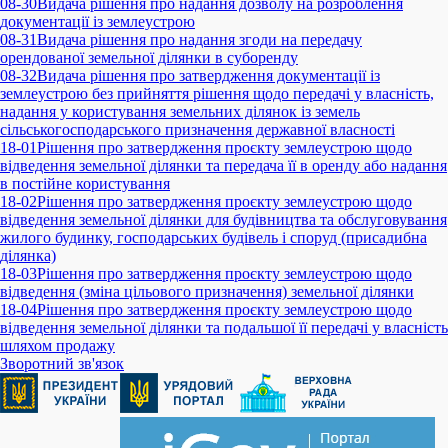
08-30
Видача рішення про надання дозволу на розроблення
документації із землеустрою
08-31
Видача рішення про надання згоди на передачу
орендованої земельної ділянки в суборенду
08-32
Видача рішення про затвердження документації із
землеустрою без прийняття рішення щодо передачі у власність,
надання у користування земельних ділянок із земель
сільськогосподарського призначення державної власності
18-01
Рішення про затвердження проєкту землеустрою щодо
відведення земельної ділянки та передача її в оренду або надання
в постійне користування
18-02
Рішення про затвердження проєкту землеустрою щодо
відведення земельної ділянки для будівництва та обслуговування
жилого будинку, господарських будівель і споруд (присадибна
ділянка)
18-03
Рішення про затвердження проєкту землеустрою щодо
відведення (зміна цільового призначення) земельної ділянки
18-04
Рішення про затвердження проєкту землеустрою щодо
відведення земельної ділянки та подальшої її передачі у власність
шляхом продажу
Зворотний зв'язок