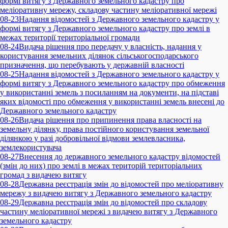
формі витягу з Державного земельного кадастру про
меліоративну мережу, складову частину меліоративної мережі
08-23
Надання відомостей з Державного земельного кадастру у
формі витягу з Державного земельного кадастру про землі в
межах території територіальної громади
08-24
Видача рішення про передачу у власність, надання у
користування земельних ділянок сільськогосподарського
призначення, що перебувають у державній власності
08-25
Надання відомостей з Державного земельного кадастру у
формі витягу з Державного земельного кадастру про обмеження
у використанні земель з посиланням на документи, на підставі
яких відомості про обмеження у використанні земель внесені до
Державного земельного кадастру
08-26
Видача рішення про припинення права власності на
земельну ділянку, права постійного користування земельної
ділянкою у разі добровільної відмови землевласника,
землекористувача
08-27
Внесення до державного земельного кадастру відомостей
(змін до них) про землі в межах територій територіальних
громад з видачею витягу
08-28
Державна реєстрація змін до відомостей про меліоративну
мережу з видачею витягу з Державного земельного кадастру
08-29
Державна реєстрація змін до відомостей про складову
частину меліоративної мережі з видачею витягу з Державного
земельного кадастру