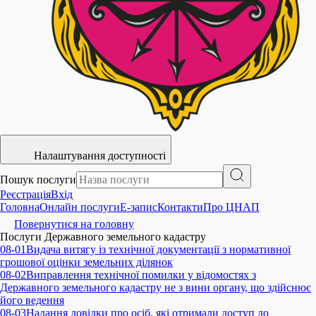
Налаштування доступності
Пошук послуги
Реєстрація
Вхід
Головна
Онлайн послуги
E-запис
Контакти
Про ЦНАП
Повернутися на головну
Послуги Державного земельного кадастру
08-01
Видача витягу із технічної документації з нормативної
грошової оцінки земельних ділянок
08-02
Виправлення технічної помилки у відомостях з
Державного земельного кадастру не з вини органу, що здійснює
його ведення
08-03
Надання довідки про осіб, які отримали доступ до