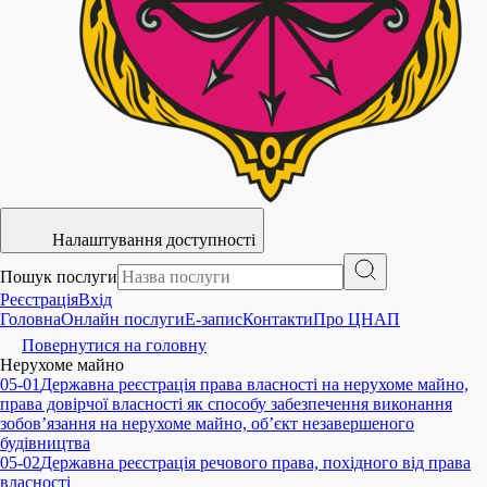
Налаштування доступності
Пошук послуги
Реєстрація
Вхід
Головна
Онлайн послуги
E-запис
Контакти
Про ЦНАП
Повернутися на головну
Нерухоме майно
05-01
Державна реєстрація права власності на нерухоме майно,
права довірчої власності як способу забезпечення виконання
зобов’язання на нерухоме майно, об’єкт незавершеного
будівництва
05-02
Державна реєстрація речового права, похідного від права
власності