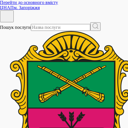
Перейти до основного вмісту
ЦНАП
м. Запоріжжя
Пошук послуги