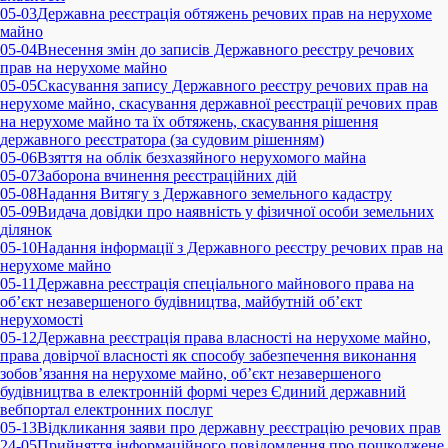
05-03
Державна реєстрація обтяжень речових прав на нерухоме
майно
05-04
Внесення змін до записів Державного реєстру речових
прав на нерухоме майно
05-05
Скасування запису Державного реєстру речових прав на
нерухоме майно, скасування державної реєстрації речових прав
на нерухоме майно та їх обтяжень, скасування рішення
державного реєстратора (за судовим рішенням)
05-06
Взяття на облік безхазяйного нерухомого майна
05-07
Заборона вчинення реєстраційних дій
05-08
Надання Витягу з Державного земельного кадастру
05-09
Видача довідки про наявність у фізичної особи земельних
ділянок
05-10
Надання інформації з Державного реєстру речових прав на
нерухоме майно
05-11
Державна реєстрація спеціального майнового права на
об’єкт незавершеного будівництва, майбутній об’єкт
нерухомості
05-12
Державна реєстрація права власності на нерухоме майно,
права довірчої власності як способу забезпечення виконання
зобов’язання на нерухоме майно, об’єкт незавершеного
будівництва в електронній формі через Єдиний державний
вебпортал електронних послуг
05-13
Відкликання заяви про державну реєстрацію речових прав
24-05
Прийняття інформаційного повідомлення про пошкоджене