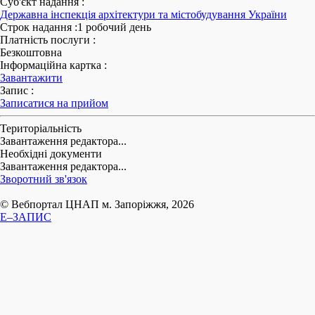
Суб'єкт надання
:
Державна інспекція архітектури та містобудування України
Строк надання
:
1 робочий день
Платність послуги
:
Безкоштовна
Інформаційна картка
:
Завантажити
Запис
:
Записатися на прийом
Територіальність
Завантаження редактора...
Необхідні документи
Завантаження редактора...
Зворотний зв'язок
© Вебпортал ЦНАП м. Запоріжжя, 2026
E–ЗАПИС