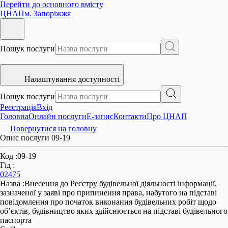
Перейти до основного вмісту
ЦНАП
м. Запоріжжя
Пошук послуги
Налаштування доступності
Пошук послуги
Реєстрація
Вхід
Головна
Онлайн послуги
E-запис
Контакти
Про ЦНАП
Повернутися на головну
Опис послуги 09-19
Код
:
09-19
Гід
:
02475
Назва
:
Внесення до Реєстру будівельної діяльності інформації,
зазначеної у заяві про припинення права, набутого на підставі
повідомлення про початок виконання будівельних робіт щодо
об’єктів, будівництво яких здійснюється на підставі будівельного
паспорта