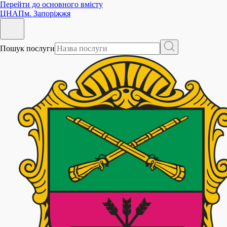
Перейти до основного вмісту
ЦНАП
м. Запоріжжя
Пошук послуги