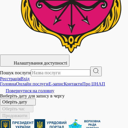
Налаштування доступності
Пошук послуги
Реєстрація
Вхід
Головна
Онлайн послуги
E-запис
Контакти
Про ЦНАП
Повернутися на головну
Виберіть дату для запису в чергу
Оберіть дату
Оберіть час
Продовжити