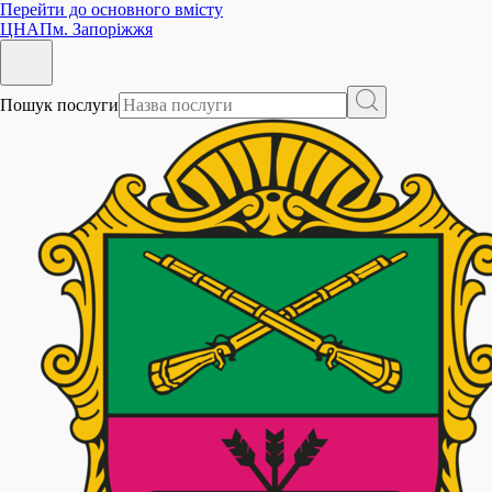
Перейти до основного вмісту
ЦНАП
м. Запоріжжя
Пошук послуги