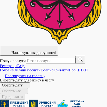
Налаштування доступності
Пошук послуги
Реєстрація
Вхід
Головна
Онлайн послуги
E-запис
Контакти
Про ЦНАП
Повернутися на головну
Виберіть дату для запису в чергу
Оберіть дату
Оберіть час
Продовжити