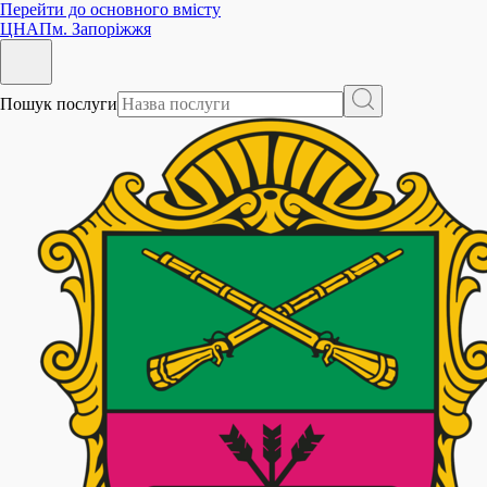
Перейти до основного вмісту
ЦНАП
м. Запоріжжя
Пошук послуги