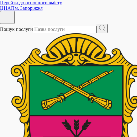
Перейти до основного вмісту
ЦНАП
м. Запоріжжя
Пошук послуги