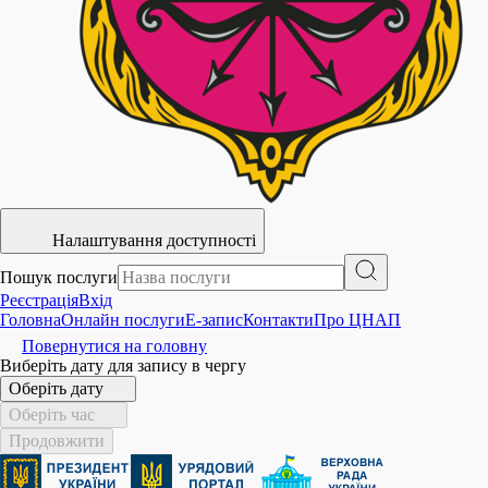
Налаштування доступності
Пошук послуги
Реєстрація
Вхід
Головна
Онлайн послуги
E-запис
Контакти
Про ЦНАП
Повернутися на головну
Виберіть дату для запису в чергу
Оберіть дату
Оберіть час
Продовжити