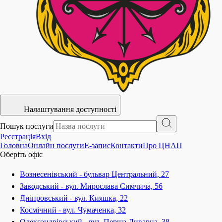
Налаштування доступності
Пошук послуги
Реєстрація
Вхід
Головна
Онлайн послуги
E-запис
Контакти
Про ЦНАП
Оберіть офіс
Вознесенівський - бульвар Центральний, 27
Заводський - вул. Мирослава Симчича, 56
Дніпровський - вул. Кияшка, 22
Космічний - вул. Чумаченка, 32
Олександрівський - вул. Перша Ливарна, 38