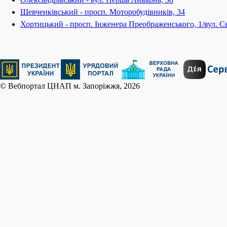
Шевченківський - просп. Моторобудівників, 34
Хортицький - просп. Інженера Преображенського, 1/вул. Св
© Вебпортал ЦНАП м. Запоріжжя, 2026