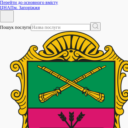
Перейти до основного вмісту
ЦНАП
м. Запоріжжя
Пошук послуги