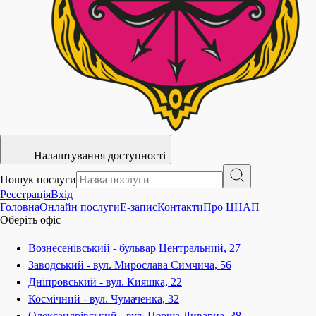
Налаштування доступності
Пошук послуги
Реєстрація
Вхід
Головна
Онлайн послуги
E-запис
Контакти
Про ЦНАП
Оберіть офіс
Вознесенівський - бульвар Центральний, 27
Заводський - вул. Мирослава Симчича, 56
Дніпровський - вул. Кияшка, 22
Космічний - вул. Чумаченка, 32
Олександрівський - вул. Перша Ливарна, 38