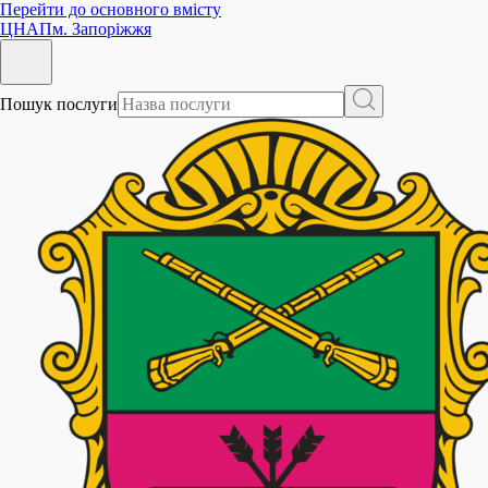
Перейти до основного вмісту
ЦНАП
м. Запоріжжя
Пошук послуги