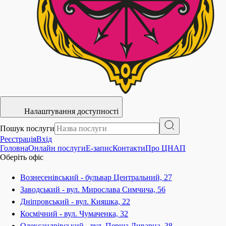
Налаштування доступності
Пошук послуги
Реєстрація
Вхід
Головна
Онлайн послуги
E-запис
Контакти
Про ЦНАП
Оберіть офіс
Вознесенівський - бульвар Центральний, 27
Заводський - вул. Мирослава Симчича, 56
Дніпровський - вул. Кияшка, 22
Космічний - вул. Чумаченка, 32
Олександрівський - вул. Перша Ливарна, 38