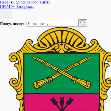
Перейти до основного вмісту
ЦНАП
м. Запоріжжя
Пошук послуги