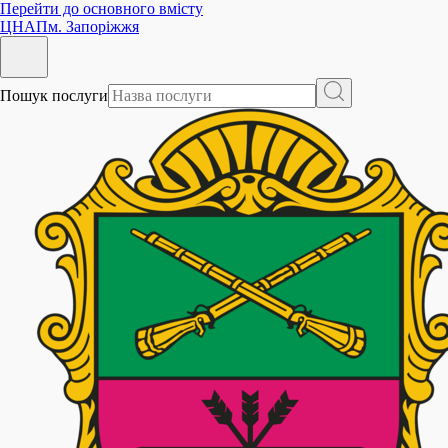
Перейти до основного вмісту
ЦНАП
м. Запоріжжя
Пошук послуги