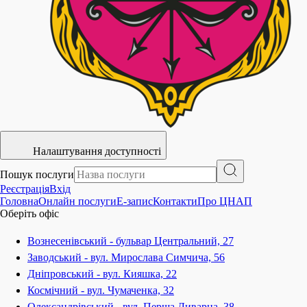
Налаштування доступності
Пошук послуги
Реєстрація
Вхід
Головна
Онлайн послуги
E-запис
Контакти
Про ЦНАП
Оберіть офіс
Вознесенівський - бульвар Центральний, 27
Заводський - вул. Мирослава Симчича, 56
Дніпровський - вул. Кияшка, 22
Космічний - вул. Чумаченка, 32
Олександрівський - вул. Перша Ливарна, 38