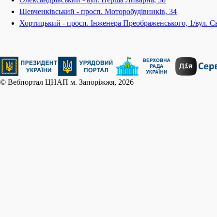
Шевченківський - просп. Моторобудівників, 34
Хортицький - просп. Інженера Преображенського, 1/вул. Св
© Вебпортал ЦНАП м. Запоріжжя, 2026