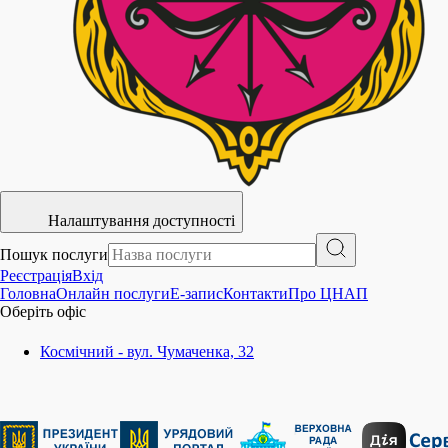
Налаштування доступності
Пошук послуги
Реєстрація
Вхід
Головна
Онлайн послуги
E-запис
Контакти
Про ЦНАП
Оберіть офіс
Космічний - вул. Чумаченка, 32