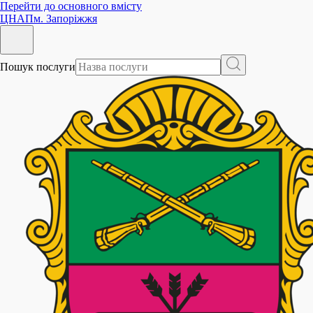
Перейти до основного вмісту
ЦНАП
м. Запоріжжя
Пошук послуги