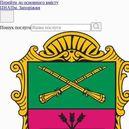
Перейти до основного вмісту
ЦНАП
м. Запоріжжя
Пошук послуги