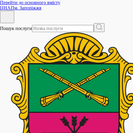
Перейти до основного вмісту
ЦНАП
м. Запоріжжя
Пошук послуги