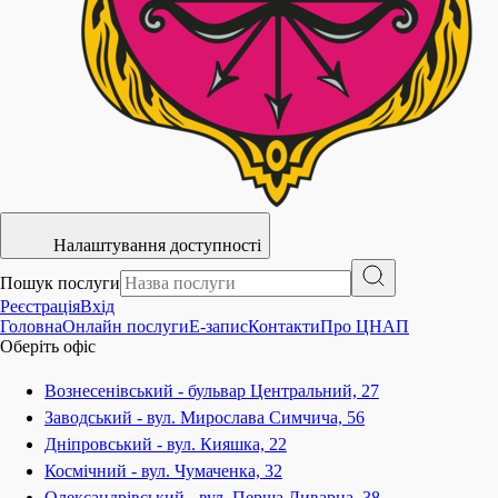
Налаштування доступності
Пошук послуги
Реєстрація
Вхід
Головна
Онлайн послуги
E-запис
Контакти
Про ЦНАП
Оберіть офіс
Вознесенівський - бульвар Центральний, 27
Заводський - вул. Мирослава Симчича, 56
Дніпровський - вул. Кияшка, 22
Космічний - вул. Чумаченка, 32
Олександрівський - вул. Перша Ливарна, 38