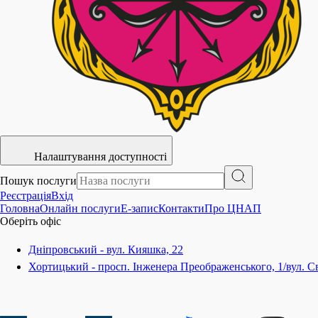
Налаштування доступності
Пошук послуги
Реєстрація
Вхід
Головна
Онлайн послуги
E-запис
Контакти
Про ЦНАП
Оберіть офіс
Дніпровський - вул. Кияшка, 22
Хортицький - просп. Інженера Преображенського, 1/вул. Св