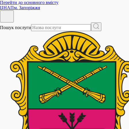
Перейти до основного вмісту
ЦНАП
м. Запоріжжя
Пошук послуги