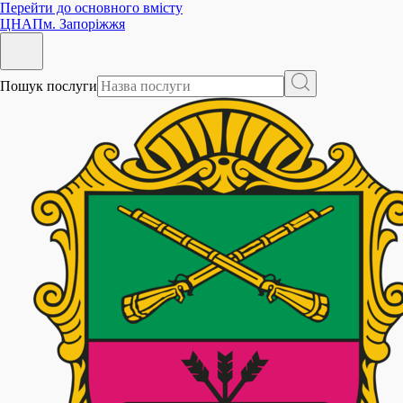
Перейти до основного вмісту
ЦНАП
м. Запоріжжя
Пошук послуги