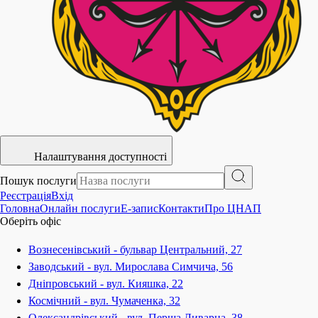
Налаштування доступності
Пошук послуги
Реєстрація
Вхід
Головна
Онлайн послуги
E-запис
Контакти
Про ЦНАП
Оберіть офіс
Вознесенівський - бульвар Центральний, 27
Заводський - вул. Мирослава Симчича, 56
Дніпровський - вул. Кияшка, 22
Космічний - вул. Чумаченка, 32
Олександрівський - вул. Перша Ливарна, 38