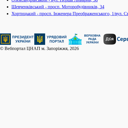
Шевченківський - просп. Моторобудівників, 34
Хортицький - просп. Інженера Преображенського, 1/вул. Св
© Вебпортал ЦНАП м. Запоріжжя, 2026