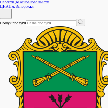
Перейти до основного вмісту
ЦНАП
м. Запоріжжя
Пошук послуги