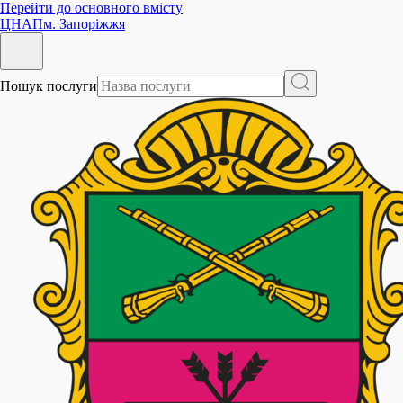
Перейти до основного вмісту
ЦНАП
м. Запоріжжя
Пошук послуги