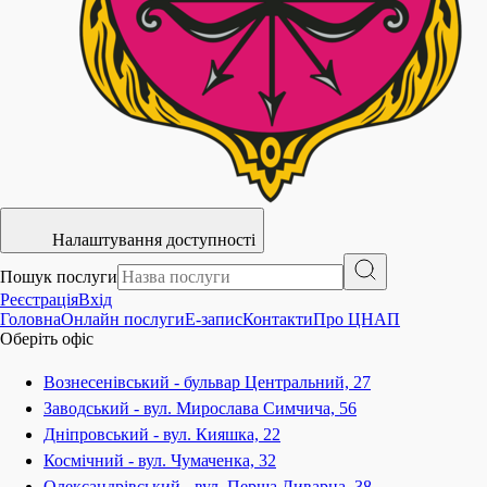
Налаштування доступності
Пошук послуги
Реєстрація
Вхід
Головна
Онлайн послуги
E-запис
Контакти
Про ЦНАП
Оберіть офіс
Вознесенівський - бульвар Центральний, 27
Заводський - вул. Мирослава Симчича, 56
Дніпровський - вул. Кияшка, 22
Космічний - вул. Чумаченка, 32
Олександрівський - вул. Перша Ливарна, 38