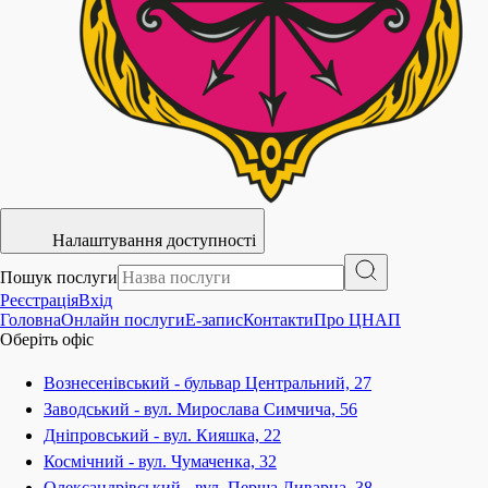
Налаштування доступності
Пошук послуги
Реєстрація
Вхід
Головна
Онлайн послуги
E-запис
Контакти
Про ЦНАП
Оберіть офіс
Вознесенівський - бульвар Центральний, 27
Заводський - вул. Мирослава Симчича, 56
Дніпровський - вул. Кияшка, 22
Космічний - вул. Чумаченка, 32
Олександрівський - вул. Перша Ливарна, 38