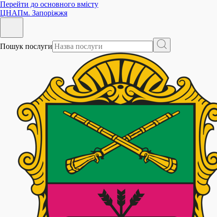
Перейти до основного вмісту
ЦНАП
м. Запоріжжя
Пошук послуги