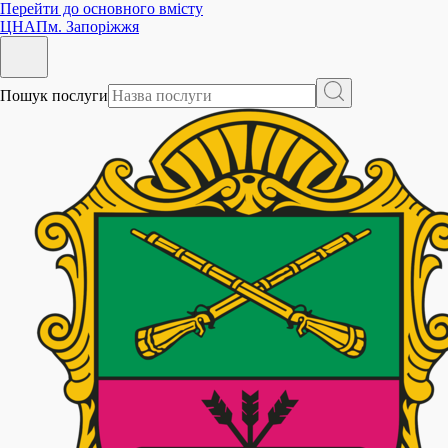
Перейти до основного вмісту
ЦНАП
м. Запоріжжя
Пошук послуги