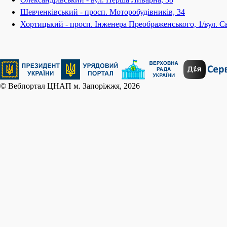
Шевченківський - просп. Моторобудівників, 34
Хортицький - просп. Інженера Преображенського, 1/вул. Св
© Вебпортал ЦНАП м. Запоріжжя, 2026