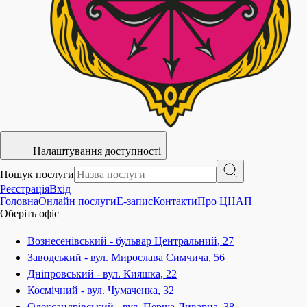
Налаштування доступності
Пошук послуги
Реєстрація
Вхід
Головна
Онлайн послуги
E-запис
Контакти
Про ЦНАП
Оберіть офіс
Вознесенівський - бульвар Центральний, 27
Заводський - вул. Мирослава Симчича, 56
Дніпровський - вул. Кияшка, 22
Космічний - вул. Чумаченка, 32
Олександрівський - вул. Перша Ливарна, 38