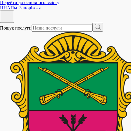
Перейти до основного вмісту
ЦНАП
м. Запоріжжя
Пошук послуги