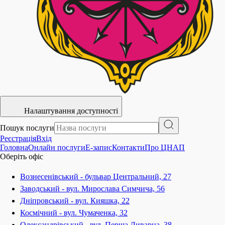
Налаштування доступності
Пошук послуги
Реєстрація
Вхід
Головна
Онлайн послуги
E-запис
Контакти
Про ЦНАП
Оберіть офіс
Вознесенівський - бульвар Центральний, 27
Заводський - вул. Мирослава Симчича, 56
Дніпровський - вул. Кияшка, 22
Космічний - вул. Чумаченка, 32
Олександрівський - вул. Перша Ливарна, 38